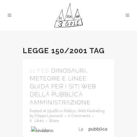
LEGGE 150/2001 TAG
21 FEB
DINOSAURI,
METEORE E LINEE
GUIDA PER I SITI WEB
DELLA PUBBLICA
AMMINISTRAZIONE
Posted at 19:46h
in
Politics
,
Web Marketing
by
Filippo Leonardi
0 Comments
0
Likes
Share
La
pubblica