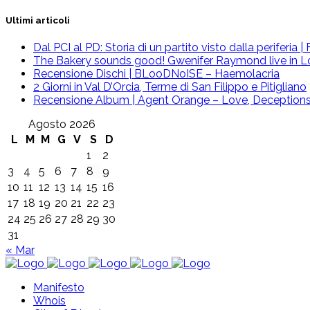
Ultimi articoli
Dal PCI al PD: Storia di un partito visto dalla periferia
The Bakery sounds good! Gwenifer Raymond live in L
Recensione Dischi | BLooDNoISE – Haemolacria
2 Giorni in Val D’Orcia, Terme di San Filippo e Pitigliano
Recensione Album | Agent Orange – Love, Deceptions 
Agosto 2026
L
M
M
G
V
S
D
1
2
3
4
5
6
7
8
9
10
11
12
13
14
15
16
17
18
19
20
21
22
23
24
25
26
27
28
29
30
31
« Mar
Manifesto
Whois