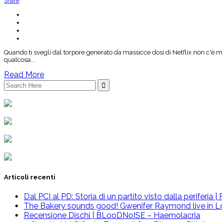
Share
Quando ti svegli dal torpore generato da massicce dosi di Netflix non c'è mol
qualcosa...
Read More
Search
for:
Articoli recenti
Dal PCI al PD: Storia di un partito visto dalla periferia
The Bakery sounds good! Gwenifer Raymond live in L
Recensione Dischi | BLooDNoISE – Haemolacria