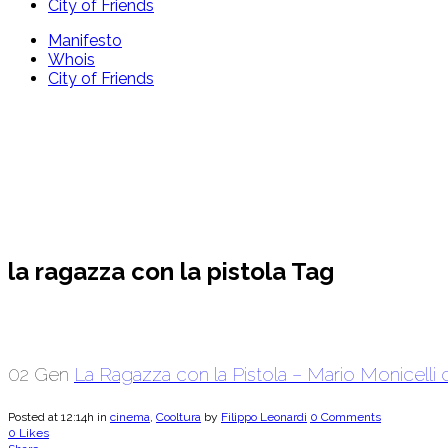
City of Friends
Manifesto
Whois
City of Friends
la ragazza con la pistola Tag
02 Gen
La Ragazza con la Pistola – Mario Monicelli 
Posted at 12:14h
in
cinema
,
Cooltura
by
Filippo Leonardi
0 Comments
0
Likes