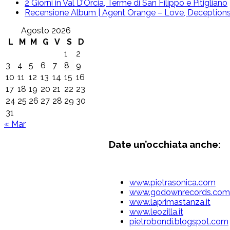
2 Giorni in Val D’Orcia, Terme di San Filippo e Pitigliano
Recensione Album | Agent Orange – Love, Deceptions 
Agosto 2026
L
M
M
G
V
S
D
1
2
3
4
5
6
7
8
9
10
11
12
13
14
15
16
17
18
19
20
21
22
23
24
25
26
27
28
29
30
31
« Mar
Date un’occhiata anche:
www.pietrasonica.com
www.godownrecords.com
www.laprimastanza.it
www.leozilla.it
pietrobondi.blogspot.com