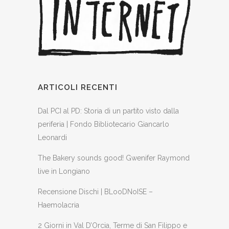
ARTICOLI RECENTI
Dal PCI al PD: Storia di un partito visto dalla
periferia | Fondo Bibliotecario Giancarlo
Leonardi
The Bakery sounds good! Gwenifer Raymond
live in Longiano
Recensione Dischi | BLooDNoISE –
Haemolacria
2 Giorni in Val D’Orcia, Terme di San Filippo e