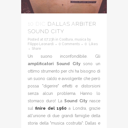
10 DIC
DALLAS ARBITER
SOUND CITY
Posted at 07:23h
in
Cooltura
,
musica
by
Filippo Leonardi
0 Comments
0
Likes
Share
Un suono inconfondibile. Gli
amplificatori Sound City
sono un
ottimo strumento per chi ha bisogno di
un suono caldo e avvolgente che però
possa "digerire" effetti e distorsioni
senza alcun problema. Hanno lo
stomaco duro! La
Sound City
nasce
sul
finire del 1960
a Londra, grazie
all'unione di due grandi famiglie della
storia della "musica costruita": Dallas e