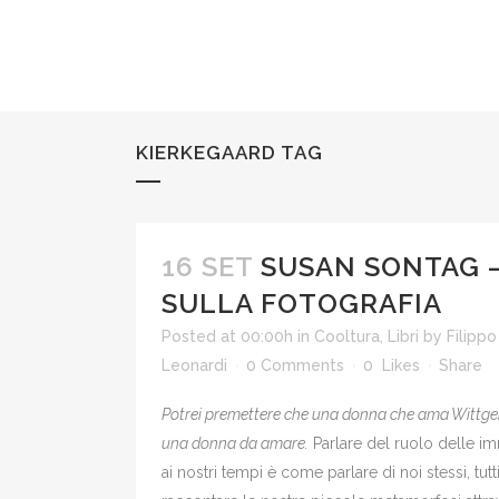
KIERKEGAARD TAG
16 SET
SUSAN SONTAG 
SULLA FOTOGRAFIA
Posted at 00:00h
in
Cooltura
,
Libri
by
Filippo
Leonardi
0 Comments
0
Likes
Share
Potrei premettere che una donna che ama Wittge
una donna da amare.
Parlare del ruolo delle i
ai nostri tempi è come parlare di noi stessi, tutt