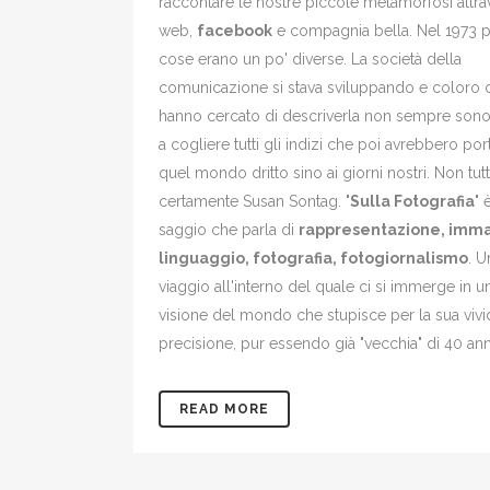
raccontare le nostre piccole metamorfosi attrav
web,
facebook
e compagnia bella. Nel 1973 p
cose erano un po' diverse. La società della
comunicazione si stava sviluppando e coloro 
hanno cercato di descriverla non sempre sono r
a cogliere tutti gli indizi che poi avrebbero por
quel mondo dritto sino ai giorni nostri. Non tutt
certamente Susan Sontag. "
Sulla Fotografia
" 
saggio che parla di
rappresentazione, imm
linguaggio, fotografia, fotogiornalismo
. U
viaggio all'interno del quale ci si immerge in u
visione del mondo che stupisce per la sua viv
precisione, pur essendo già "vecchia" di 40 ann
READ MORE