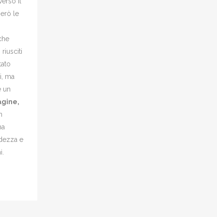
erso il
erò le
che
iusciti
tato
i, ma
è un
agine,
n
na
idezza e
i.