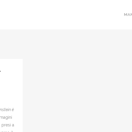
MA
–
nstein è
mmagini
i presi a