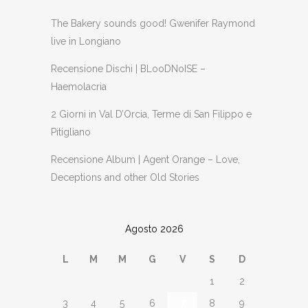
The Bakery sounds good! Gwenifer Raymond
live in Longiano
Recensione Dischi | BLooDNoISE –
Haemolacria
2 Giorni in Val D’Orcia, Terme di San Filippo e
Pitigliano
Recensione Album | Agent Orange – Love,
Deceptions and other Old Stories
Agosto 2026
L
M
M
G
V
S
D
1
2
3
4
5
6
7
8
9