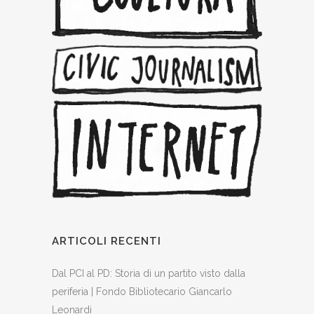
ARTICOLI RECENTI
Dal PCI al PD: Storia di un partito visto dalla
periferia | Fondo Bibliotecario Giancarlo
Leonardi