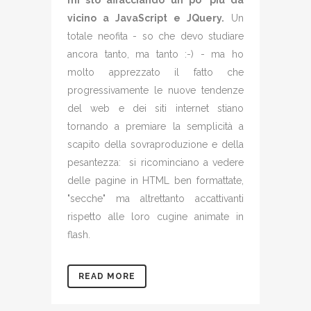
mi sto affacciando un po' più da
vicino a JavaScript e JQuery.
Un
totale neofita - so che devo studiare
ancora tanto, ma tanto :-) - ma ho
molto apprezzato il fatto che
progressivamente le nuove tendenze
del web e dei siti internet stiano
tornando a premiare la semplicità a
scapito della sovraproduzione e della
pesantezza: si ricominciano a vedere
delle pagine in HTML ben formattate,
"secche" ma altrettanto accattivanti
rispetto alle loro cugine animate in
flash.
READ MORE