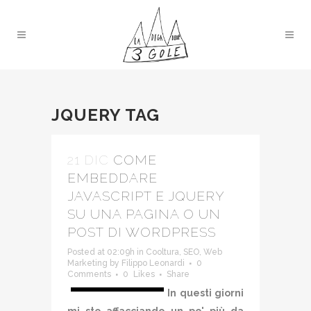
JQUERY TAG
21 DIC
COME
EMBEDDARE
JAVASCRIPT E JQUERY
SU UNA PAGINA O UN
POST DI WORDPRESS
Posted at 02:09h
in
Cooltura
,
SEO
,
Web
Marketing
by
Filippo Leonardi
0
Comments
0
Likes
Share
In questi giorni