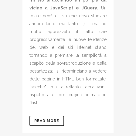
mi sto affacciando un po' più da
vicino a JavaScript e JQuery.
Un
totale neofita - so che devo studiare
ancora tanto, ma tanto :-) - ma ho
molto apprezzato il fatto che
progressivamente le nuove tendenze
del web e dei siti internet stiano
tornando a premiare la semplicità a
scapito della sovraproduzione e della
pesantezza: si ricominciano a vedere
delle pagine in HTML ben formattate,
"secche" ma altrettanto accattivanti
rispetto alle loro cugine animate in
flash.
READ MORE