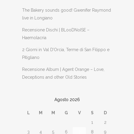
The Bakery sounds good! Gwenifer Raymond
live in Longiano
Recensione Dischi | BLooDNoISE –
Haemolacria
2 Giorni in Val D’Orcia, Terme di San Filippo e
Pitigliano
Recensione Album | Agent Orange – Love,
Deceptions and other Old Stories
Agosto 2026
L
M
M
G
V
S
D
1
2
3
4
5
6
7
8
9