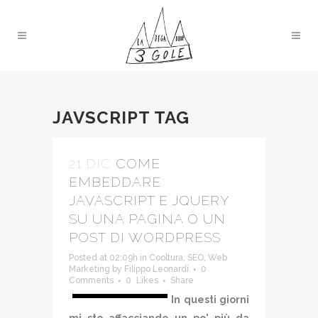
JAVSCRIPT TAG
21 DIC
COME
EMBEDDARE
JAVASCRIPT E JQUERY
SU UNA PAGINA O UN
POST DI WORDPRESS
Posted at 02:09h
in
Cooltura
,
SEO
,
Web
Marketing
by
Filippo Leonardi
0
Comments
0
Likes
Share
In questi giorni