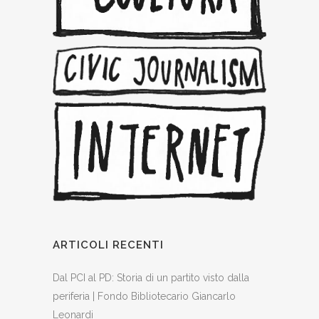
ARTICOLI RECENTI
Dal PCI al PD: Storia di un partito visto dalla
periferia | Fondo Bibliotecario Giancarlo
Leonardi