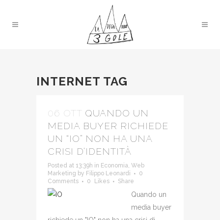
INTERNET TAG
06 OTT
QUANDO UN
MEDIA BUYER RICHIEDE
UN “IO” NON HA UNA
CRISI D’IDENTITÀ
Posted at 13:39h
in
Economia
,
Web
Marketing
by
Filippo Leonardi
0
Comments
0
Likes
Share
Quando un
media buyer