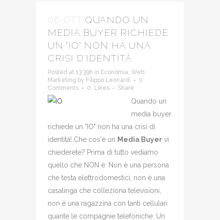
06 OTT
QUANDO UN
MEDIA BUYER RICHIEDE
UN "IO" NON HA UNA
CRISI D'IDENTITÀ
Posted at 13:39h
in
Economia
,
Web
Marketing
by
Filippo Leonardi
0
Comments
0
Likes
Share
Quando un
media buyer
richiede un "IO" non ha una crisi di
identità! Che cos'è un
Media Buyer
vi
chiederete? Prima di tutto vediamo
quello che NON è. Non è una persona
che testa elettrodomestici, non è una
casalinga che colleziona televisioni,
non è una ragazzina con tanti cellulari
quante le compagnie telefoniche. Un