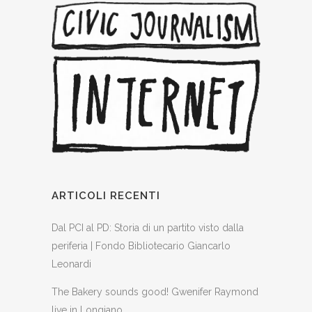
ARTICOLI RECENTI
Dal PCI al PD: Storia di un partito visto dalla
periferia | Fondo Bibliotecario Giancarlo
Leonardi
The Bakery sounds good! Gwenifer Raymond
live in Longiano