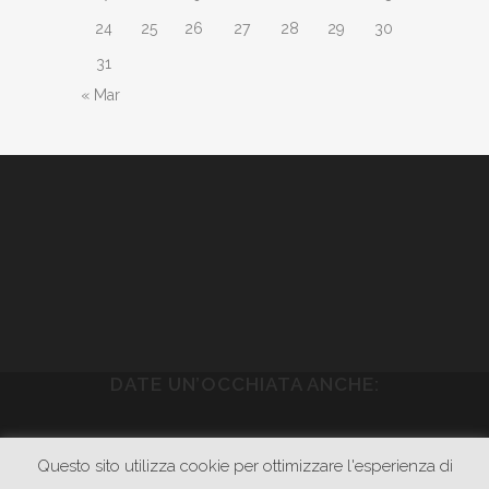
24
25
26
27
28
29
30
31
« Mar
DATE UN’OCCHIATA ANCHE:
WWW.PIETRASONICA.COM
Questo sito utilizza cookie per ottimizzare l'esperienza di