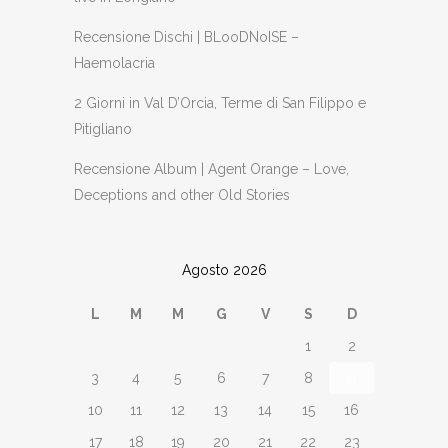
Recensione Dischi | BLooDNoISE –
Haemolacria
2 Giorni in Val D’Orcia, Terme di San Filippo e
Pitigliano
Recensione Album | Agent Orange – Love,
Deceptions and other Old Stories
Agosto 2026
L
M
M
G
V
S
D
1
2
3
4
5
6
7
8
9
10
11
12
13
14
15
16
17
18
19
20
21
22
23