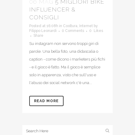
06 MAG
5 MIGLIORI BIKE
INFLUENCER &
CONSIGLI
Posted at 16:08h
in
Cooltura
,
Internet
by
Filippo Leonardi
0 Comments
0
Likes
Share
Su instagram non servono troppi giri di
parole. Una bella foto, una didascalia o
caption - come dicono i marketers più fichi
- e il gioco è fatto. Ma il gioco è semplice
solo in apparenza, visto che sull'uso e
l'abuso dei social network c'è una...
READ MORE