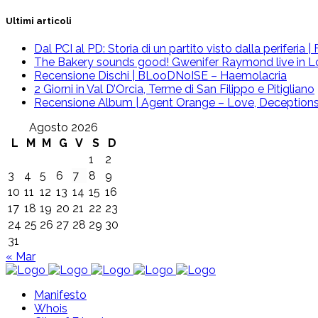
Ultimi articoli
Dal PCI al PD: Storia di un partito visto dalla periferia
The Bakery sounds good! Gwenifer Raymond live in L
Recensione Dischi | BLooDNoISE – Haemolacria
2 Giorni in Val D’Orcia, Terme di San Filippo e Pitigliano
Recensione Album | Agent Orange – Love, Deceptions 
Agosto 2026
L
M
M
G
V
S
D
1
2
3
4
5
6
7
8
9
10
11
12
13
14
15
16
17
18
19
20
21
22
23
24
25
26
27
28
29
30
31
« Mar
Manifesto
Whois