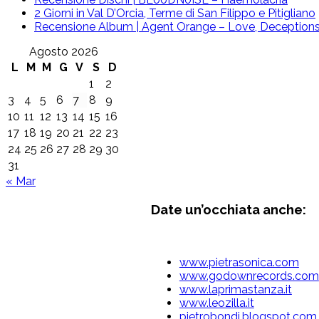
2 Giorni in Val D’Orcia, Terme di San Filippo e Pitigliano
Recensione Album | Agent Orange – Love, Deceptions 
Agosto 2026
L
M
M
G
V
S
D
1
2
3
4
5
6
7
8
9
10
11
12
13
14
15
16
17
18
19
20
21
22
23
24
25
26
27
28
29
30
31
« Mar
Date un’occhiata anche:
www.pietrasonica.com
www.godownrecords.com
www.laprimastanza.it
www.leozilla.it
pietrobondi.blogspot.com