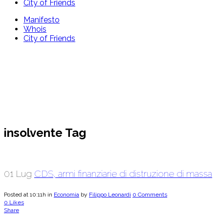
City of Friends
Manifesto
Whois
City of Friends
insolvente Tag
01 Lug
CDS, armi finanziarie di distruzione di massa
Posted at 10:11h
in
Economia
by
Filippo Leonardi
0 Comments
0
Likes
Share