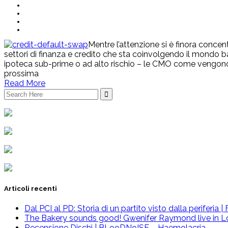
Mentre l’attenzione si è finora concen
settori di finanza e credito che sta coinvolgendo il mondo 
ipoteca sub-prime o ad alto rischio – le CMO come vengono 
prossima
Read More
Search
for:
Articoli recenti
Dal PCI al PD: Storia di un partito visto dalla periferia
The Bakery sounds good! Gwenifer Raymond live in L
Recensione Dischi | BLooDNoISE – Haemolacria