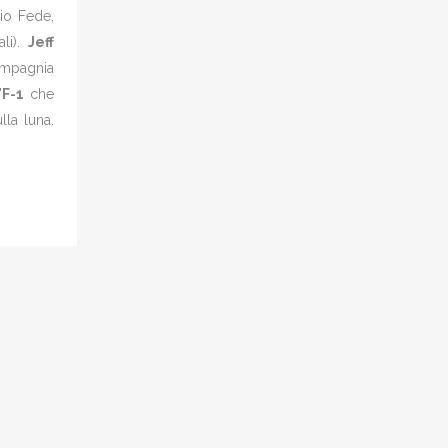
lio Fede,
ali).
Jeff
ompagnia
'
F-1
che
lla luna.