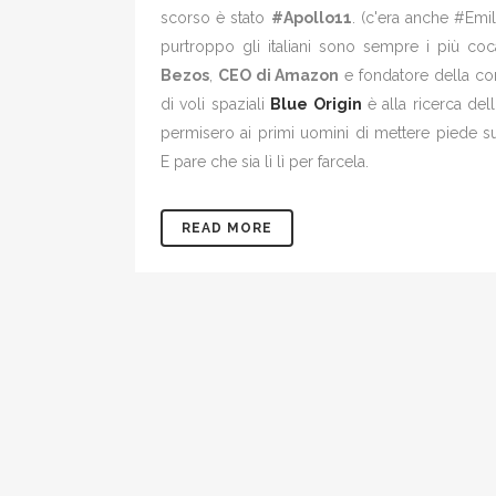
scorso è stato
#Apollo11
. (c'era anche #Emi
purtroppo gli italiani sono sempre i più coc
Bezos
,
CEO di Amazon
e fondatore della c
di voli spaziali
Blue Origin
è alla ricerca dell
permisero ai primi uomini di mettere piede su
E pare che sia lì lì per farcela.
READ MORE