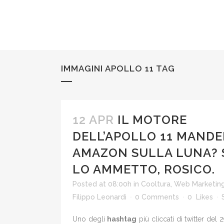
IMMAGINI APOLLO 11 TAG
12 APR
IL MOTORE
DELL’APOLLO 11 MANDE
AMAZON SULLA LUNA? 
LO AMMETTO, ROSICO.
Posted at 08:00h
in
Cooltura
,
Web Marketin
Filippo Leonardi
0 Comments
0
Likes
Uno degli
hashtag
più cliccati di twitter del