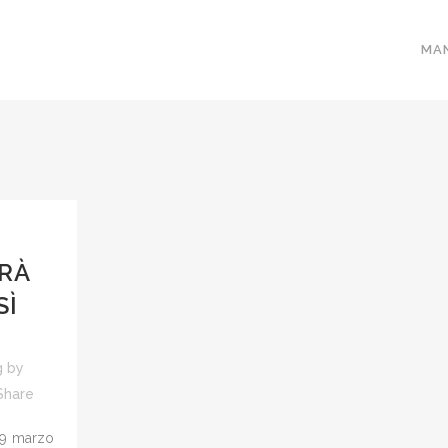
MA
RÀ
SÌ
g
by
Share
 29 marzo