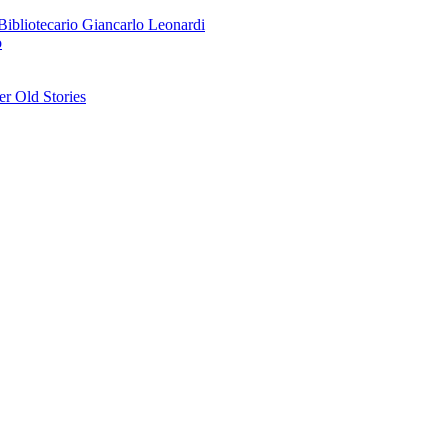
o Bibliotecario Giancarlo Leonardi
o
r Old Stories