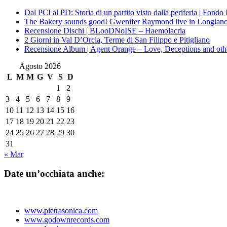
Dal PCI al PD: Storia di un partito visto dalla periferia | Fond
The Bakery sounds good! Gwenifer Raymond live in Longian
Recensione Dischi | BLooDNoISE – Haemolacria
2 Giorni in Val D’Orcia, Terme di San Filippo e Pitigliano
Recensione Album | Agent Orange – Love, Deceptions and othe
Agosto 2026
L
M
M
G
V
S
D
1
2
3
4
5
6
7
8
9
10
11
12
13
14
15
16
17
18
19
20
21
22
23
24
25
26
27
28
29
30
31
« Mar
Date un’occhiata anche:
www.pietrasonica.com
www.godownrecords.com