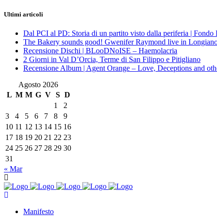
Ultimi articoli
Dal PCI al PD: Storia di un partito visto dalla periferia | Fond
The Bakery sounds good! Gwenifer Raymond live in Longian
Recensione Dischi | BLooDNoISE – Haemolacria
2 Giorni in Val D’Orcia, Terme di San Filippo e Pitigliano
Recensione Album | Agent Orange – Love, Deceptions and othe
Agosto 2026
L
M
M
G
V
S
D
1
2
3
4
5
6
7
8
9
10
11
12
13
14
15
16
17
18
19
20
21
22
23
24
25
26
27
28
29
30
31
« Mar
Manifesto