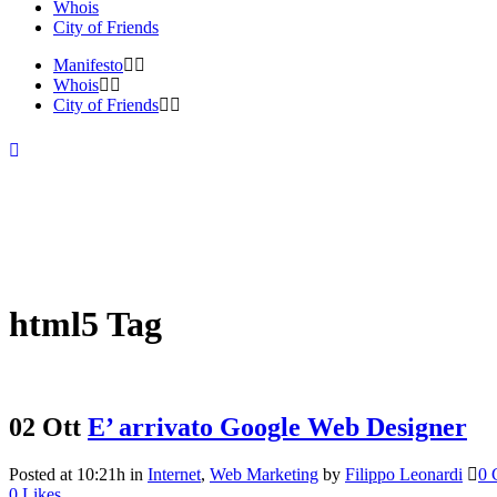
Whois
City of Friends
Manifesto
Whois
City of Friends
html5 Tag
02 Ott
E’ arrivato Google Web Designer
Posted at 10:21h
in
Internet
,
Web Marketing
by
Filippo Leonardi
0 
0
Likes