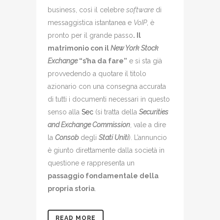
business, così il celebre
software
di
messaggistica istantanea e
VoIP
, è
pronto per il grande passo
. Il
matrimonio con il
New York Stock
Exchange
“s’ha da fare”
e si sta già
provvedendo a quotare il titolo
azionario con una consegna accurata
di tutti i documenti necessari in questo
senso alla
Sec
(si tratta della
Securities
and Exchange Commission
, vale a dire
la
Consob
degli
Stati Uniti
). L’annuncio
è giunto direttamente dalla società in
questione e rappresenta un
passaggio fondamentale della
propria storia
.
READ MORE