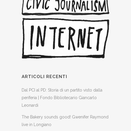
ARTICOLI RECENTI
Dal PCI al PD: Storia di un partito visto dalla
periferia | Fondo Bibliotecario Giancarlo
Leonardi
The Bakery sounds good! Gwenifer Raymond
live in Longiano