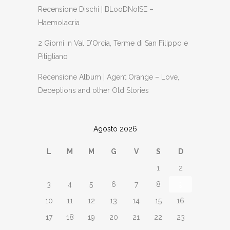
Recensione Dischi | BLooDNoISE –
Haemolacria
2 Giorni in Val D’Orcia, Terme di San Filippo e
Pitigliano
Recensione Album | Agent Orange – Love,
Deceptions and other Old Stories
Agosto 2026
L
M
M
G
V
S
D
1
2
3
4
5
6
7
8
9
10
11
12
13
14
15
16
17
18
19
20
21
22
23