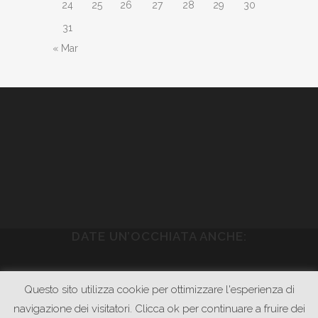
24
25
26
27
28
29
30
31
« Mar
DATE UN’OCCHIATA ANCHE:
WWW.PIETRASONICA.COM
Questo sito utilizza cookie per ottimizzare l'esperienza di
WWW.GODOWNRECORDS.COM
navigazione dei visitatori. Clicca ok per continuare a fruire dei