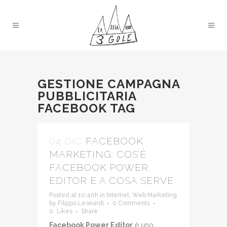
GESTIONE CAMPAGNA
PUBBLICITARIA
FACEBOOK TAG
04 DIC
FACEBOOK
MARKETING: COS’È
FACEBOOK POWER
EDITOR E A COSA SERVE
Posted at 10:40h
in
Internet
,
Web Marketing
by
Filippo Leonardi
0 Comments
0
Likes
Share
Facebook Power Editor
è uno