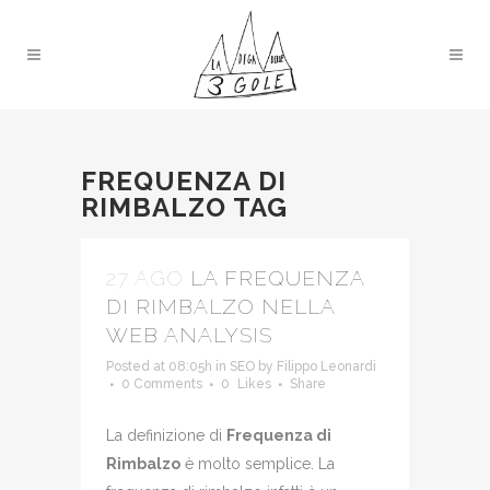
FREQUENZA DI
RIMBALZO TAG
27 AGO
LA FREQUENZA
DI RIMBALZO NELLA
WEB ANALYSIS
Posted at 08:05h
in
SEO
by
Filippo Leonardi
0 Comments
0
Likes
Share
La definizione di
Frequenza di
Rimbalzo
è molto semplice. La