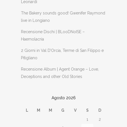
Leonardi
The Bakery sounds good! Gwenifer Raymond
live in Longiano
Recensione Dischi | BLooDNoISE –
Haemolacria
2 Giorni in Val D’Orcia, Terme di San Filippo e
Pitigliano
Recensione Album | Agent Orange – Love,
Deceptions and other Old Stories
Agosto 2026
L
M
M
G
V
S
D
1
2