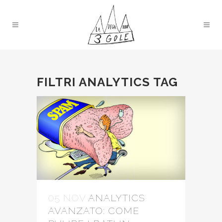
FILTRI ANALYTICS TAG
05 NOV
ANALYTICS
AVANZATO: COME