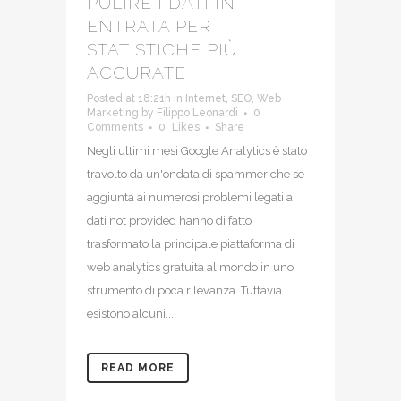
PULIRE I DATI IN
ENTRATA PER
STATISTICHE PIÙ
ACCURATE
Posted at 18:21h
in
Internet
,
SEO
,
Web
Marketing
by
Filippo Leonardi
0
Comments
0
Likes
Share
Negli ultimi mesi Google Analytics è stato
travolto da un'ondata di spammer che se
aggiunta ai numerosi problemi legati ai
dati not provided hanno di fatto
trasformato la principale piattaforma di
web analytics gratuita al mondo in uno
strumento di poca rilevanza. Tuttavia
esistono alcuni...
READ MORE