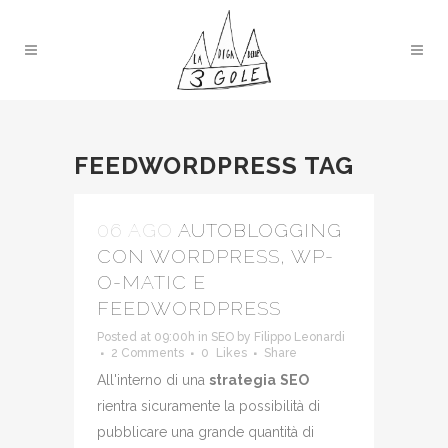
FEEDWORDPRESS TAG
06 AGO
AUTOBLOGGING
CON WORDPRESS, WP-
O-MATIC E
FEEDWORDPRESS
Posted at 09:00h
in
SEO
by
Filippo Leonardi
2 Comments
0
Likes
Share
All'interno di una
strategia
SEO
rientra sicuramente la possibilità di
pubblicare una grande quantità di