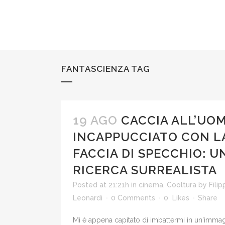
FANTASCIENZA TAG
19 AGO
CACCIA ALL’UO
INCAPPUCCIATO CON L
FACCIA DI SPECCHIO: U
RICERCA SURREALISTA
Posted at 21:21h
in
cinema
,
Cooltura
by
Fili
Leonardi
0 Comments
0
Likes
Share
Mi è appena capitato di imbattermi in un'imma