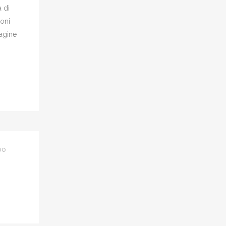
 di
ioni
magine
po