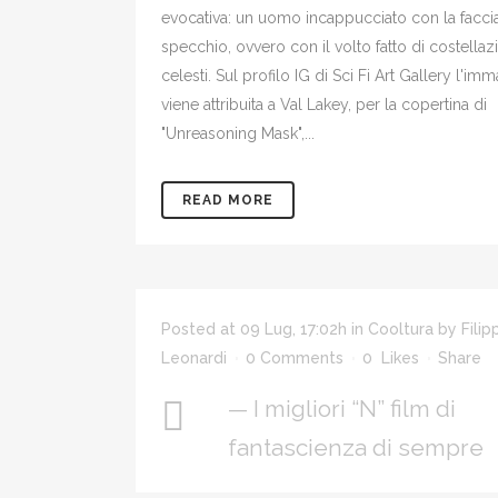
evocativa: un uomo incappucciato con la faccia
specchio, ovvero con il volto fatto di costellaz
celesti. Sul profilo IG di Sci Fi Art Gallery l'im
viene attribuita a Val Lakey, per la copertina di
"Unreasoning Mask",...
READ MORE
Posted at 09 Lug, 17:02h
in
Cooltura
by
Filip
Leonardi
0 Comments
0
Likes
Share
— I migliori “N” film di
fantascienza di sempre