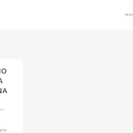
MA
MO
A
NA
ppo
gine