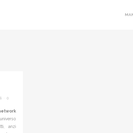
MA
di
0
network
niverso
ti, anzi