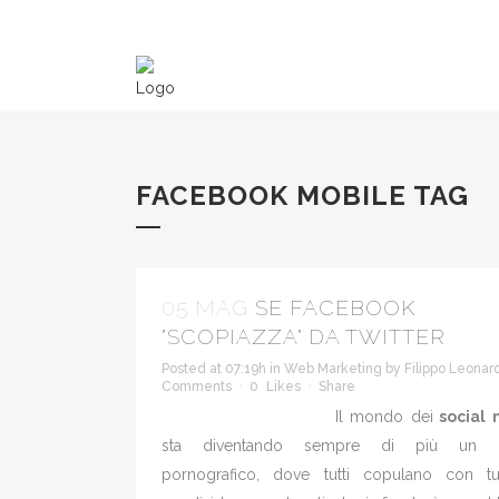
FACEBOOK MOBILE TAG
05 MAG
SE FACEBOOK
"SCOPIAZZA" DA TWITTER
Posted at 07:19h
in
Web Marketing
by
Filippo Leonar
Comments
0
Likes
Share
Il mondo dei
social 
sta diventando sempre di più un u
pornografico, dove tutti copulano con tut