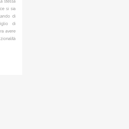
la stessa
e si sia
tando di
glio di
ra avere
zionalità