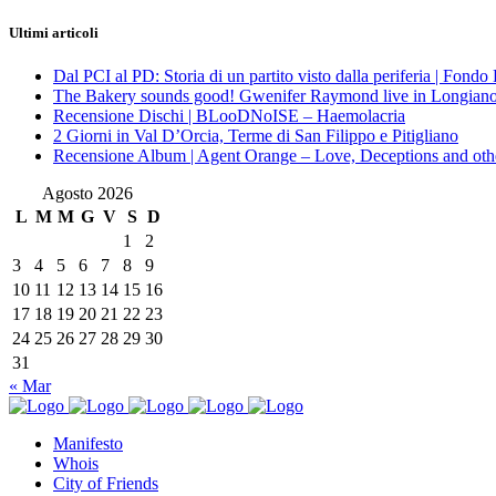
Ultimi articoli
Dal PCI al PD: Storia di un partito visto dalla periferia | Fond
The Bakery sounds good! Gwenifer Raymond live in Longian
Recensione Dischi | BLooDNoISE – Haemolacria
2 Giorni in Val D’Orcia, Terme di San Filippo e Pitigliano
Recensione Album | Agent Orange – Love, Deceptions and othe
Agosto 2026
L
M
M
G
V
S
D
1
2
3
4
5
6
7
8
9
10
11
12
13
14
15
16
17
18
19
20
21
22
23
24
25
26
27
28
29
30
31
« Mar
Manifesto
Whois
City of Friends