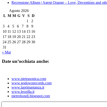
Recensione Album | Agent Orange – Love, Deceptions and othe
Agosto 2026
L
M
M
G
V
S
D
1
2
3
4
5
6
7
8
9
10
11
12
13
14
15
16
17
18
19
20
21
22
23
24
25
26
27
28
29
30
31
« Mar
Date un’occhiata anche:
www.pietrasonica.com
www.godownrecords.com
www.laprimastanza.it
www.leozilla.it
pietrobondi.blogspot.com