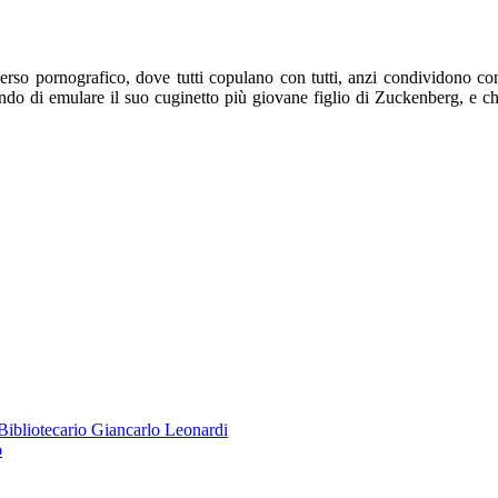
rso pornografico, dove tutti copulano con tutti, anzi condividono cont
ndo di emulare il suo cuginetto più giovane figlio di Zuckenberg, e c
o Bibliotecario Giancarlo Leonardi
o