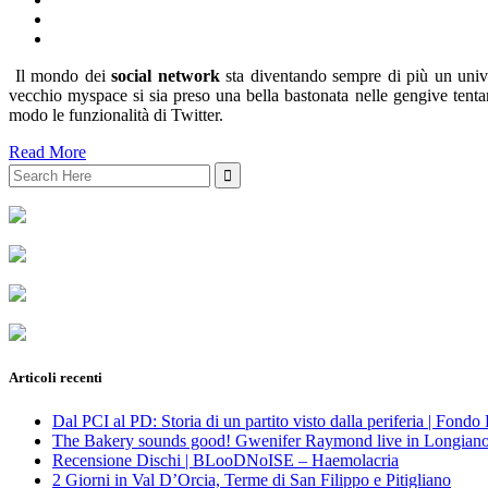
Il mondo dei
social network
sta diventando sempre di più un unive
vecchio myspace si sia preso una bella bastonata nelle gengive tenta
modo le funzionalità di Twitter.
Read More
Search
for:
Articoli recenti
Dal PCI al PD: Storia di un partito visto dalla periferia | Fond
The Bakery sounds good! Gwenifer Raymond live in Longian
Recensione Dischi | BLooDNoISE – Haemolacria
2 Giorni in Val D’Orcia, Terme di San Filippo e Pitigliano