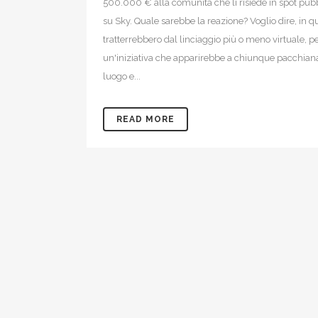
500.000 € alla comunità che lì risiede in spot pubb
su Sky. Quale sarebbe la reazione? Voglio dire, in qu
tratterrebbero dal linciaggio più o meno virtuale, p
un'iniziativa che apparirebbe a chiunque pacchiana
luogo e...
READ MORE