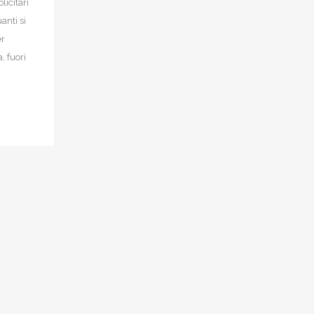
licitari
anti si
er
, fuori