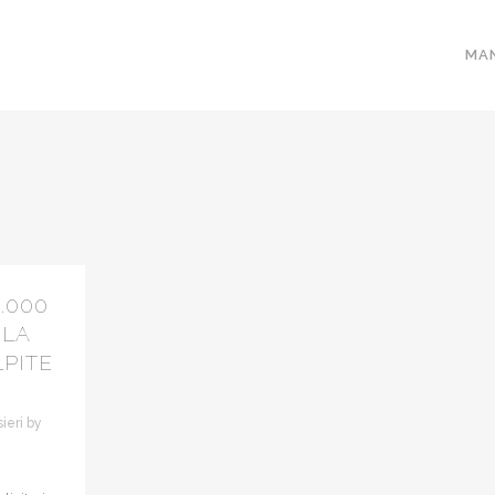
MA
.000
 LA
PITE
ieri
by