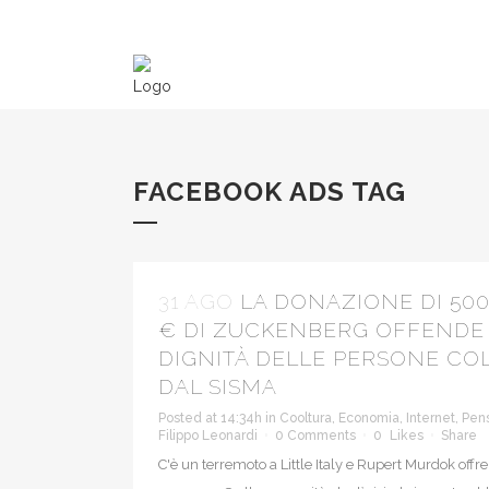
FACEBOOK ADS TAG
31 AGO
LA DONAZIONE DI 500
€ DI ZUCKENBERG OFFENDE
DIGNITÀ DELLE PERSONE COL
DAL SISMA
Posted at 14:34h
in
Cooltura
,
Economia
,
Internet
,
Pens
Filippo Leonardi
0 Comments
0
Likes
Share
C'è un terremoto a Little Italy e Rupert Murdok offre