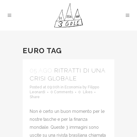
EURO TAG
05 AGO
RITRATTI DI UNA
CRISI GLOBALE
Posted at 09:00h
in
Economia
by
Filippo
Leonardi
0 Comments
0
Likes
Share
Non è certo un buon momento per le
nostre tasche e per la finanza
mondiale. Queste 3 immagini sono
uscite su una rivista brasiliana chiamata