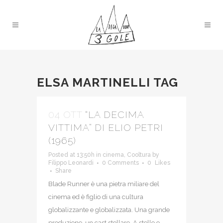
ELSA MARTINELLI TAG
04 OTT
“LA DECIMA
VITTIMA” DI ELIO PETRI
(1965)
Posted at 13:50h
in
cinema
,
Cooltura
by
Filippo Leonardi
0 Comments
0
Likes
Share
Blade Runner è una pietra miliare del
cinema ed è figlio di una cultura
globalizzante e globalizzata. Una grande
produzione, un cast stellare. A stelle e