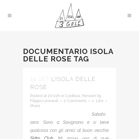
DOCUMENTARIO ISOLA
DELLE ROSE TAG
19 SET
L’ISOLA DELLE
ROSE
Posted at 20:02h
in
Cooltura
,
Pensieri
by
Filippo Leonardi
0 Comments
1
Like
Share
Sabato
sera. Sono a Savignano e si beve
qualcosa con gli amici al buon vecchio
Sidro Club
. Mi arriva uno di quei