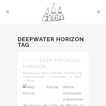
DEEPWATER HORIZON
TAG
20 SET
DEEP FINANCIAL
HORIZON
Posted at 14:44h
in
Ambiente
,
Economia
by
Filippo Leonardi
0 Comments
0
Likes
Share
Mentre
cominciamo
a dimenticare
del disastro del Golfo del Messico, la