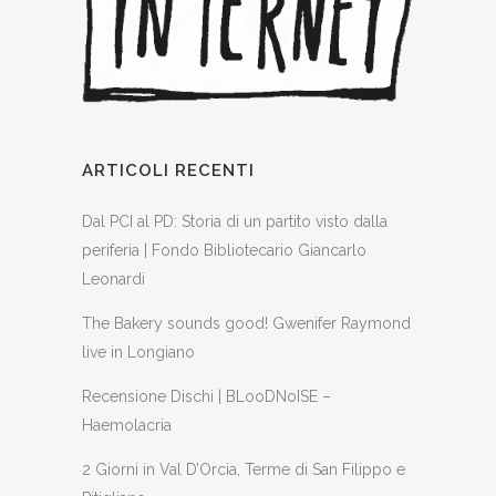
ARTICOLI RECENTI
Dal PCI al PD: Storia di un partito visto dalla
periferia | Fondo Bibliotecario Giancarlo
Leonardi
The Bakery sounds good! Gwenifer Raymond
live in Longiano
Recensione Dischi | BLooDNoISE –
Haemolacria
2 Giorni in Val D’Orcia, Terme di San Filippo e