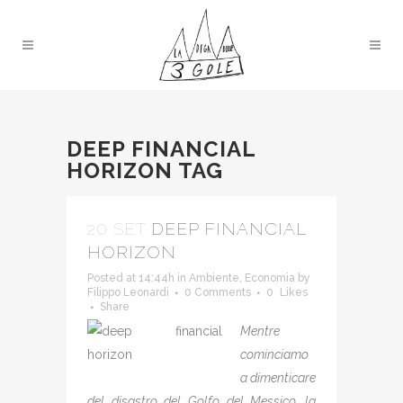
DEEP FINANCIAL
HORIZON TAG
20 SET
DEEP FINANCIAL
HORIZON
Posted at 14:44h
in
Ambiente
,
Economia
by
Filippo Leonardi
0 Comments
0
Likes
Share
Mentre
cominciamo
a dimenticare
del disastro del Golfo del Messico, la