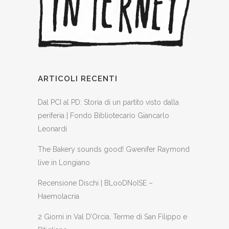
ARTICOLI RECENTI
Dal PCI al PD: Storia di un partito visto dalla
periferia | Fondo Bibliotecario Giancarlo
Leonardi
The Bakery sounds good! Gwenifer Raymond
live in Longiano
Recensione Dischi | BLooDNoISE –
Haemolacria
2 Giorni in Val D’Orcia, Terme di San Filippo e