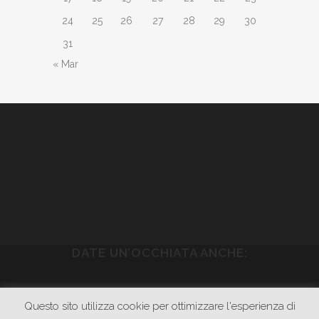
24
25
26
27
28
29
30
31
« Mar
DATE UN’OCCHIATA ANCHE:
WWW.PIETRASONICA.COM
Questo sito utilizza cookie per ottimizzare l'esperienza di