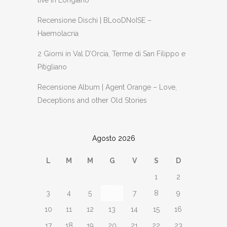
live in Longiano
Recensione Dischi | BLooDNoISE –
Haemolacria
2 Giorni in Val D’Orcia, Terme di San Filippo e
Pitigliano
Recensione Album | Agent Orange – Love,
Deceptions and other Old Stories
Agosto 2026
L
M
M
G
V
S
D
1
2
3
4
5
6
7
8
9
10
11
12
13
14
15
16
17
18
19
20
21
22
23