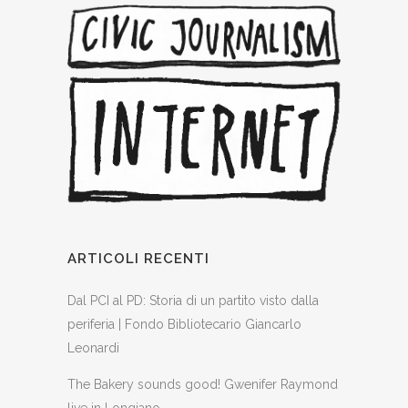
ARTICOLI RECENTI
Dal PCI al PD: Storia di un partito visto dalla
periferia | Fondo Bibliotecario Giancarlo
Leonardi
The Bakery sounds good! Gwenifer Raymond