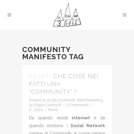
COMMUNITY
MANIFESTO TAG
03 GEN
CHE COS’È NEI
FATTI UNA
“COMMUNITY” ?
Posted at 12:13h
in
Internet
,
Web Marketing
by
Filippo Leonardi
0 Comments
0
Likes
Share
Da quando esiste
internet
e da
quando esistono i
Social Network
parlare di Community è come parlare