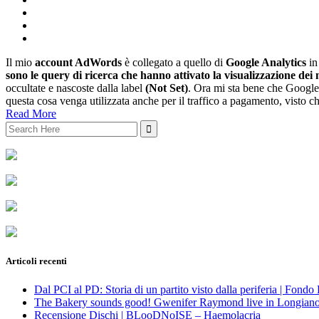
Il mio
account AdWords
è collegato a quello di
Google Analytics
in
sono le query di ricerca che hanno attivato la visualizzazione dei
occultate e nascoste dalla label
(Not Set)
. Ora mi sta bene che Google 
questa cosa venga utilizzata anche per il traffico a pagamento, visto c
Read More
Search
for:
Articoli recenti
Dal PCI al PD: Storia di un partito visto dalla periferia | Fond
The Bakery sounds good! Gwenifer Raymond live in Longian
Recensione Dischi | BLooDNoISE – Haemolacria