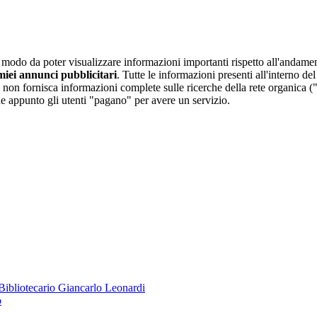
 modo da poter visualizzare informazioni importanti rispetto all'andam
 miei annunci pubblicitari
. Tutte le informazioni presenti all'interno d
non fornisca informazioni complete sulle ricerche della rete organica ("
he appunto gli utenti "pagano" per avere un servizio.
o Bibliotecario Giancarlo Leonardi
o