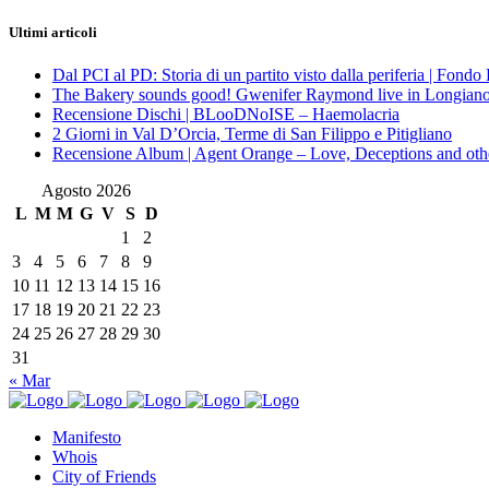
Ultimi articoli
Dal PCI al PD: Storia di un partito visto dalla periferia | Fond
The Bakery sounds good! Gwenifer Raymond live in Longian
Recensione Dischi | BLooDNoISE – Haemolacria
2 Giorni in Val D’Orcia, Terme di San Filippo e Pitigliano
Recensione Album | Agent Orange – Love, Deceptions and othe
Agosto 2026
L
M
M
G
V
S
D
1
2
3
4
5
6
7
8
9
10
11
12
13
14
15
16
17
18
19
20
21
22
23
24
25
26
27
28
29
30
31
« Mar
Manifesto
Whois
City of Friends