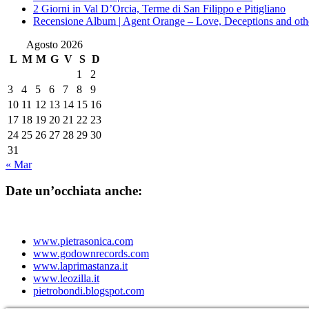
2 Giorni in Val D’Orcia, Terme di San Filippo e Pitigliano
Recensione Album | Agent Orange – Love, Deceptions and othe
Agosto 2026
L
M
M
G
V
S
D
1
2
3
4
5
6
7
8
9
10
11
12
13
14
15
16
17
18
19
20
21
22
23
24
25
26
27
28
29
30
31
« Mar
Date un’occhiata anche:
www.pietrasonica.com
www.godownrecords.com
www.laprimastanza.it
www.leozilla.it
pietrobondi.blogspot.com