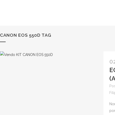
CANON EOS 550D TAG
0
E
(
Pos
Fil
Non
por