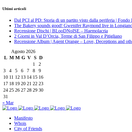
Ultimi articoli
Dal PCI al PD: Storia di un partito visto dalla periferia | Fond
The Bakery sounds good! Gwenifer Raymond live in Longian
Recensione Dischi | BLooDNoISE – Haemolacria
2 Giorni in Val D’Orcia, Terme di San Filippo e Pitigliano
Recensione Album | Agent Orange – Love, Deceptions and othe
Agosto 2026
L
M
M
G
V
S
D
1
2
3
4
5
6
7
8
9
10
11
12
13
14
15
16
17
18
19
20
21
22
23
24
25
26
27
28
29
30
31
« Mar
Manifesto
Whois
City of Friends