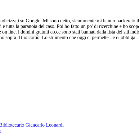
 indicizzati su Google. Mi sono detto, sicuramente mi hanno hackerato il 
od e tutta la paranoia del caso. Poi ho fatto un po' di ricerchine e ho 
e on line, i domini gratuiti co.cc sono stati bannati dalla lista dei siti i
uino sopra il tuo comò. Lo strumento che oggi ci permette - e ci obbliga -
o Bibliotecario Giancarlo Leonardi
o