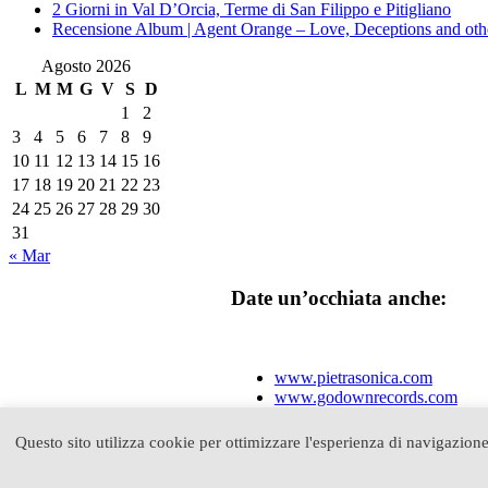
2 Giorni in Val D’Orcia, Terme di San Filippo e Pitigliano
Recensione Album | Agent Orange – Love, Deceptions and othe
Agosto 2026
L
M
M
G
V
S
D
1
2
3
4
5
6
7
8
9
10
11
12
13
14
15
16
17
18
19
20
21
22
23
24
25
26
27
28
29
30
31
« Mar
Date un’occhiata anche:
www.pietrasonica.com
www.godownrecords.com
www.laprimastanza.it
www.leozilla.it
Questo sito utilizza cookie per ottimizzare l'esperienza di navigazione
pietrobondi.blogspot.com