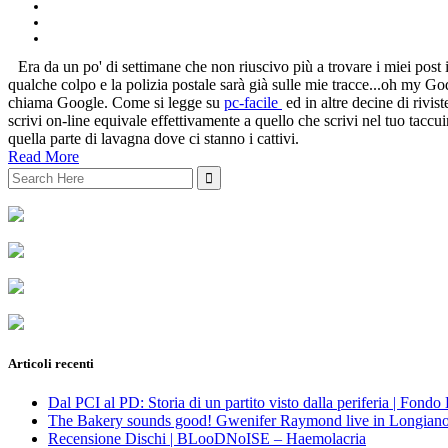
Era da un po' di settimane che non riuscivo più a trovare i miei post
qualche colpo e la polizia postale sarà già sulle mie tracce...oh my G
chiama Google. Come si legge su
pc-facile
ed in altre decine di rivist
scrivi on-line equivale effettivamente a quello che scrivi nel tuo tacc
quella parte di lavagna dove ci stanno i cattivi.
Read More
Search
for:
Articoli recenti
Dal PCI al PD: Storia di un partito visto dalla periferia | Fond
The Bakery sounds good! Gwenifer Raymond live in Longian
Recensione Dischi | BLooDNoISE – Haemolacria