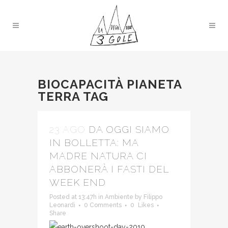
BIOCAPACITÀ PIANETA
TERRA TAG
23 AGO
DA OGGI SIAMO
IN BOLLETTA: MA
MADRE NATURA CI
ABBONERÀ I FASTI DEL
WEEK END
Posted at 13:47h
in
Ambiente
by
Filippo
Leonardi
0 Comments
0
Likes
Share