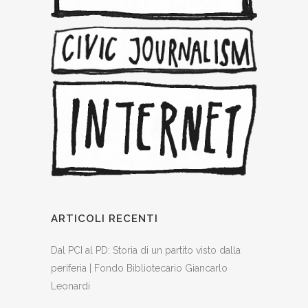
ARTICOLI RECENTI
Dal PCI al PD: Storia di un partito visto dalla
periferia | Fondo Bibliotecario Giancarlo
Leonardi