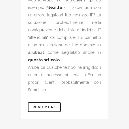
web su Aruba, ma il tuo
client ftp
- ad
esempio
filezilla
- ti lascia fuori con
un errore legato al tuo indirizzo IP? La
soluzione probabilmente nella
configurazione della lista di indirizzi IP
"attendibili" da compilare sul pannello
di amministrazione del tuo dominio su
aruba.it
come segnalato anche in
questo articolo
.
Aruba da qualche tempo ha irrigidito i
criteri di accesso ai servizi offerti ai
propri clienti, probabilmente con
l'obiettivo
READ MORE