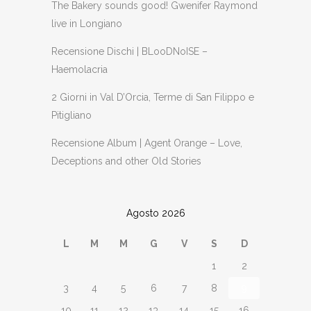
The Bakery sounds good! Gwenifer Raymond
live in Longiano
Recensione Dischi | BLooDNoISE –
Haemolacria
2 Giorni in Val D’Orcia, Terme di San Filippo e
Pitigliano
Recensione Album | Agent Orange – Love,
Deceptions and other Old Stories
Agosto 2026
L
M
M
G
V
S
D
1
2
3
4
5
6
7
8
9
10
11
12
13
14
15
16