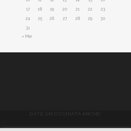
17
18
19
20
21
22
23
24
25
26
27
28
29
30
31
« Mar
DATE UN’OCCHIATA ANCHE: