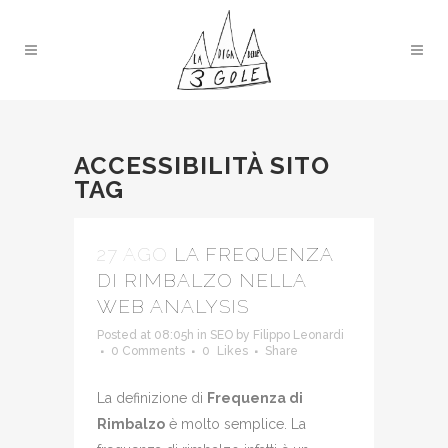
ACCESSIBILITÀ SITO
TAG
27 AGO
LA FREQUENZA
DI RIMBALZO NELLA
WEB ANALYSIS
Posted at 08:05h
in
SEO
by
Filippo Leonardi
0 Comments
0
Likes
Share
La definizione di
Frequenza di
Rimbalzo
è molto semplice. La