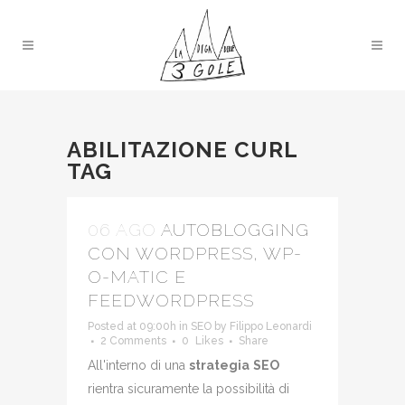
ABILITAZIONE CURL
TAG
06 AGO
AUTOBLOGGING
CON WORDPRESS, WP-
O-MATIC E
FEEDWORDPRESS
Posted at 09:00h
in
SEO
by
Filippo Leonardi
2 Comments
0
Likes
Share
All'interno di una
strategia
SEO
rientra sicuramente la possibilità di