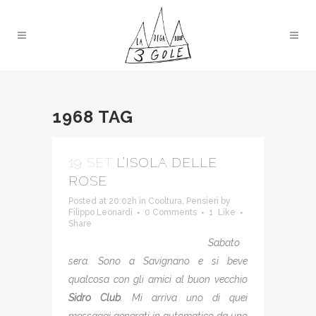
1968 TAG
19 SET
L’ISOLA DELLE
ROSE
Posted at 20:02h
in
Cooltura
,
Pensieri
by
Filippo Leonardi
0 Comments
1
Like
Share
Sabato
sera. Sono a Savignano e si beve
qualcosa con gli amici al buon vecchio
Sidro Club
. Mi arriva uno di quei