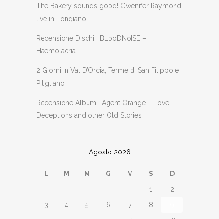
The Bakery sounds good! Gwenifer Raymond
live in Longiano
Recensione Dischi | BLooDNoISE –
Haemolacria
2 Giorni in Val D’Orcia, Terme di San Filippo e
Pitigliano
Recensione Album | Agent Orange – Love,
Deceptions and other Old Stories
Agosto 2026
L
M
M
G
V
S
D
1
2
3
4
5
6
7
8
9