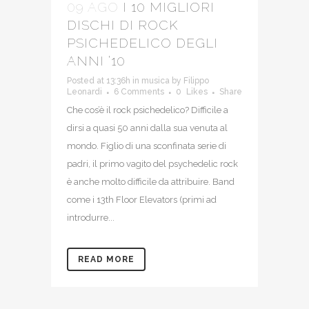
09 AGO
I 10 MIGLIORI
DISCHI DI ROCK
PSICHEDELICO DEGLI
ANNI ’10
Posted at 13:36h
in
musica
by
Filippo
Leonardi
6 Comments
0
Likes
Share
Che cos’è il rock psichedelico? Difficile a
dirsi a quasi 50 anni dalla sua venuta al
mondo. Figlio di una sconfinata serie di
padri, il primo vagito del psychedelic rock
è anche molto difficile da attribuire. Band
come i 13th Floor Elevators (primi ad
introdurre...
READ MORE