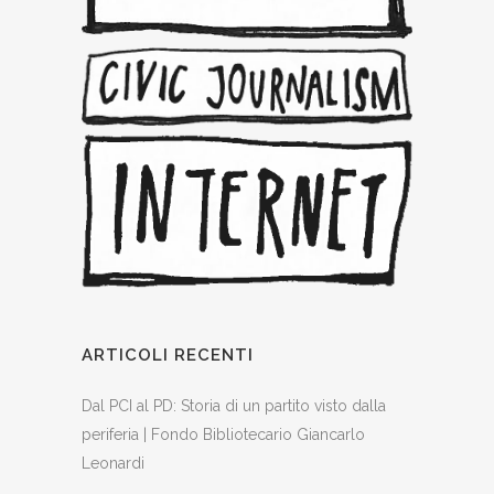
ARTICOLI RECENTI
Dal PCI al PD: Storia di un partito visto dalla
periferia | Fondo Bibliotecario Giancarlo
Leonardi