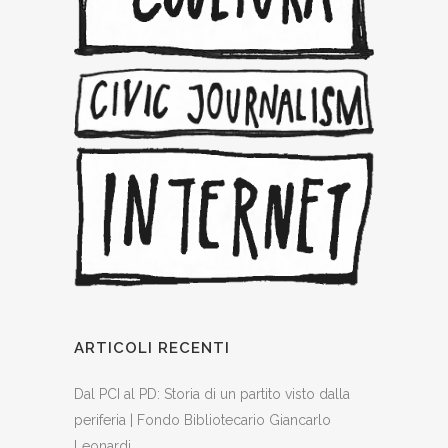
ARTICOLI RECENTI
Dal PCI al PD: Storia di un partito visto dalla
periferia | Fondo Bibliotecario Giancarlo
Leonardi