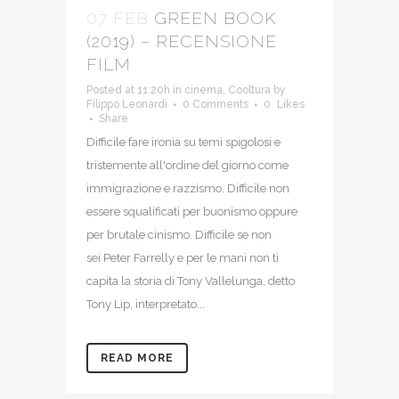
07 FEB
GREEN BOOK
(2019) – RECENSIONE
FILM
Posted at 11:20h
in
cinema
,
Cooltura
by
Filippo Leonardi
0 Comments
0
Likes
Share
Difficile fare ironia su temi spigolosi e
tristemente all'ordine del giorno come
immigrazione e razzismo. Difficile non
essere squalificati per buonismo oppure
per brutale cinismo. Difficile se non
sei Peter Farrelly e per le mani non ti
capita la storia di Tony Vallelunga, detto
Tony Lip, interpretato...
READ MORE