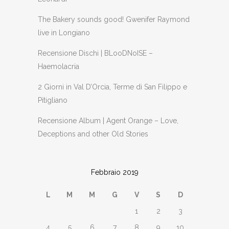
The Bakery sounds good! Gwenifer Raymond
live in Longiano
Recensione Dischi | BLooDNoISE –
Haemolacria
2 Giorni in Val D’Orcia, Terme di San Filippo e
Pitigliano
Recensione Album | Agent Orange – Love,
Deceptions and other Old Stories
Febbraio 2019
L
M
M
G
V
S
D
1
2
3
4
5
6
7
8
9
10